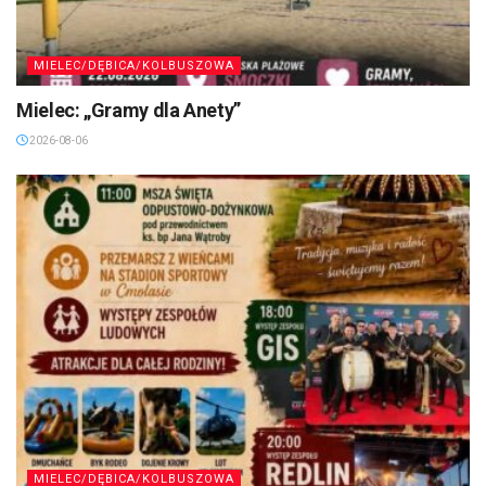
MIELEC/DĘBICA/KOLBUSZOWA
Mielec: „Gramy dla Anety”
2026-08-06
MIELEC/DĘBICA/KOLBUSZOWA