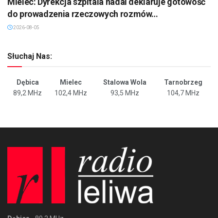
Mielec: Dyrekcja szpitala nadal deklaruje gotowość
do prowadzenia rzeczowych rozmów…
2026-08-05
Słuchaj Nas:
Dębica
Mielec
Stalowa Wola
Tarnobrzeg
89,2 MHz
102,4 MHz
93,5 MHz
104,7 MHz