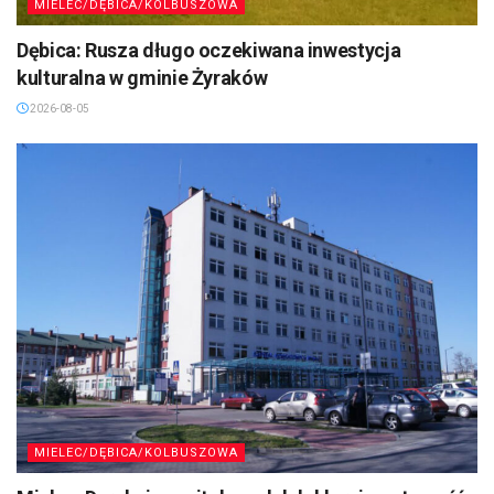
MIELEC/DĘBICA/KOLBUSZOWA
Dębica: Rusza długo oczekiwana inwestycja
kulturalna w gminie Żyraków
2026-08-05
MIELEC/DĘBICA/KOLBUSZOWA