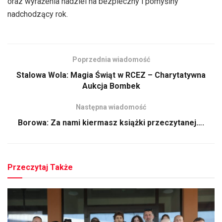
oraz wyrażenia nadziei na bezpieczny i pomyślny
nadchodzący rok.
Poprzednia wiadomość
Stalowa Wola: Magia Świąt w RCEZ – Charytatywna
Aukcja Bombek
Następna wiadomość
Borowa: Za nami kiermasz książki przeczytanej….
Przeczytaj Także