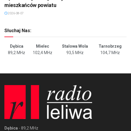
mieszkańców powiatu
2026-08-07
Słuchaj Nas:
Dębica
Mielec
Stalowa Wola
Tarnobrzeg
89,2 MHz
102,4 MHz
93,5 MHz
104,7 MHz
Dębica
- 89,2 MHz