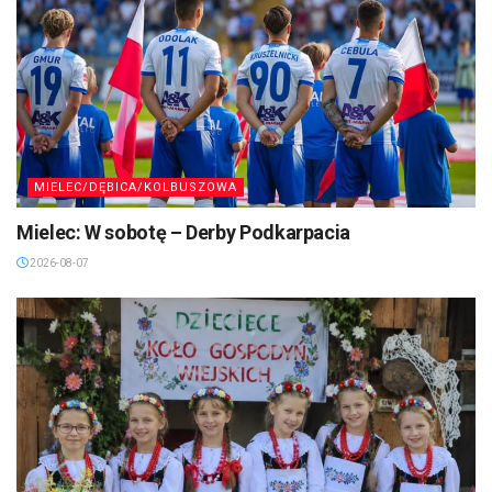
MIELEC/DĘBICA/KOLBUSZOWA
Mielec: W sobotę – Derby Podkarpacia
2026-08-07