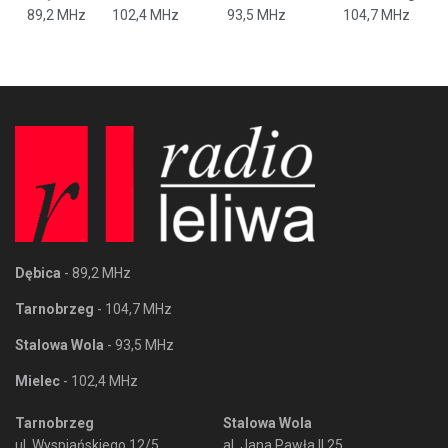
89,2 MHz
102,4 MHz
93,5 MHz
104,7 MHz
Dębica
- 89,2 MHz
Tarnobrzeg
- 104,7 MHz
Stalowa Wola
- 93,5 MHz
Mielec
- 102,4 MHz
Tarnobrzeg
Stalowa Wola
ul. Wyspiańskiego 12/5
al. Jana Pawła II 25