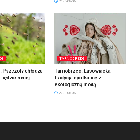
2026-08-06
EG
TARNOBRZEG
. Pszczoły chłodzą
Tarnobrzeg: Lasowiacka
u będzie mniej
tradycja spotka się z
ekologiczną modą
2026-08-05