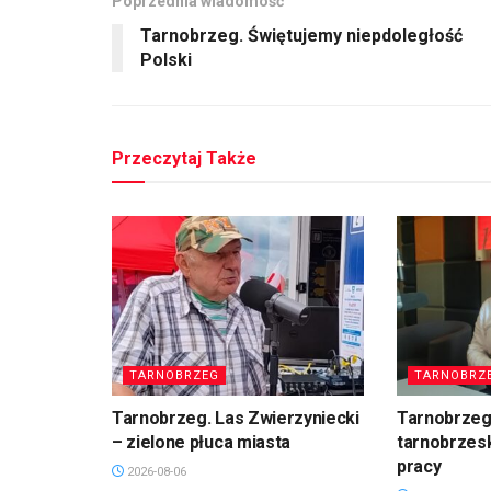
Poprzednia wiadomość
Tarnobrzeg. Świętujemy niepdoległość
Polski
Przeczytaj Także
TARNOBRZEG
TARNOBRZ
Tarnobrzeg. Las Zwierzyniecki
Tarnobrzeg
– zielone płuca miasta
tarnobrzesk
pracy
2026-08-06