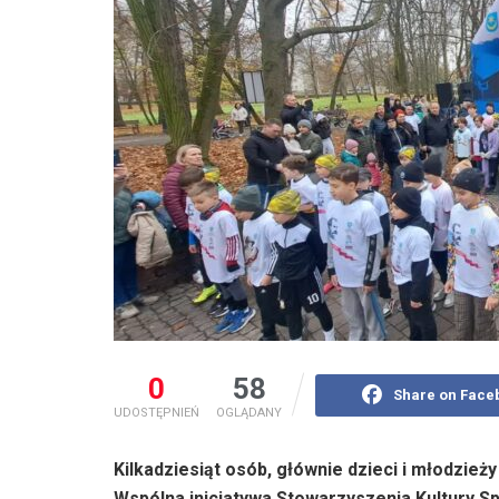
0
58
Share on Face
UDOSTĘPNIEŃ
OGLĄDANY
Kilkadziesiąt osób, głównie dzieci i młodzieży
Wspólna inicjatywa Stowarzyszenia Kultury 