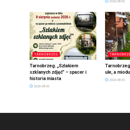
2026-08-06
TARNOBRZEG
TARNOBRZ
Tarnobrzeg. „Szlakiem
Tarnobrzeg
szklanych zdjęć” – spacer i
ule, a miod
historia miasta
2026-08-05
2026-08-05