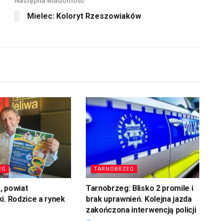
Następna wiadomość
Mielec: Koloryt Rzeszowiaków
EG
TARNOBRZEG
, powiat
Tarnobrzeg: Blisko 2 promile i
i. Rodzice a rynek
brak uprawnień. Kolejna jazda
zakończona interwencją policji