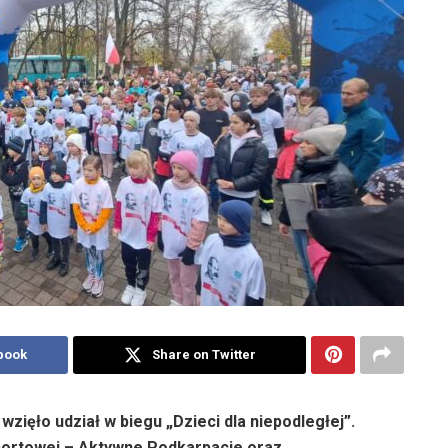
book
Share on Twitter
 wzięło udział w biegu „Dzieci dla niepodległej”.
Sportowej – Aktywne Podkarpacie oraz