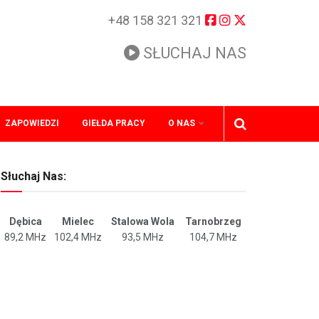
+48 158 321 321
SŁUCHAJ NAS
ZAPOWIEDZI
GIEŁDA PRACY
O NAS
Słuchaj Nas:
Dębica
Mielec
Stalowa Wola
Tarnobrzeg
89,2 MHz
102,4 MHz
93,5 MHz
104,7 MHz