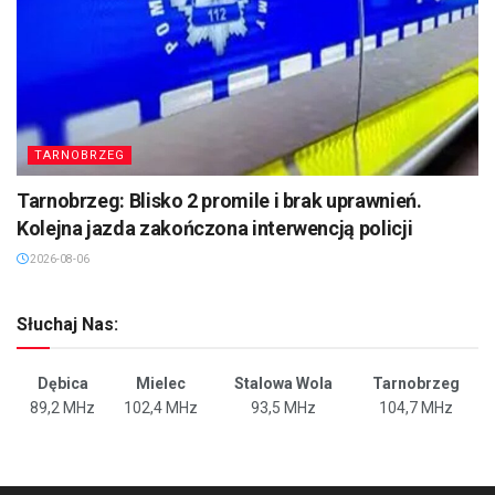
TARNOBRZEG
Tarnobrzeg: Blisko 2 promile i brak uprawnień.
Kolejna jazda zakończona interwencją policji
2026-08-06
Słuchaj Nas:
Dębica
Mielec
Stalowa Wola
Tarnobrzeg
89,2 MHz
102,4 MHz
93,5 MHz
104,7 MHz