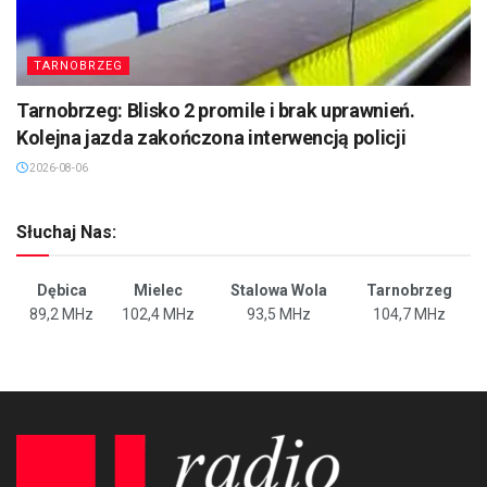
TARNOBRZEG
Tarnobrzeg: Blisko 2 promile i brak uprawnień.
Kolejna jazda zakończona interwencją policji
2026-08-06
Słuchaj Nas:
Dębica
Mielec
Stalowa Wola
Tarnobrzeg
89,2 MHz
102,4 MHz
93,5 MHz
104,7 MHz