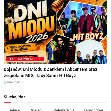
STALOWA WOLA/NISKO
Bojanów: Dni Miodu z Zenkiem i Akcentem oraz
zespołami MIG, Tacy Sami i Hit Boyz
2026-08-05
Słuchaj Nas:
Dębica
Mielec
Stalowa Wola
Tarnobrzeg