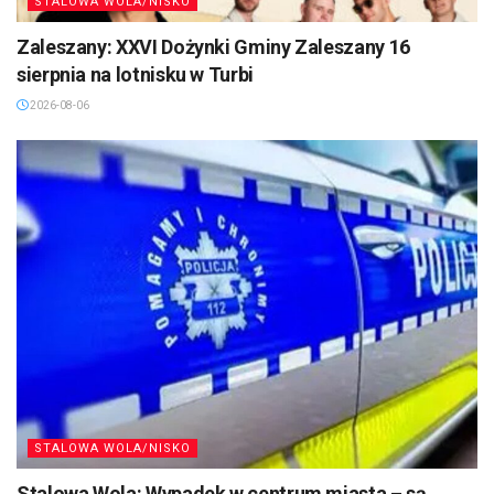
STALOWA WOLA/NISKO
Zaleszany: XXVI Dożynki Gminy Zaleszany 16
sierpnia na lotnisku w Turbi
2026-08-06
STALOWA WOLA/NISKO
Stalowa Wola: Wypadek w centrum miasta – są