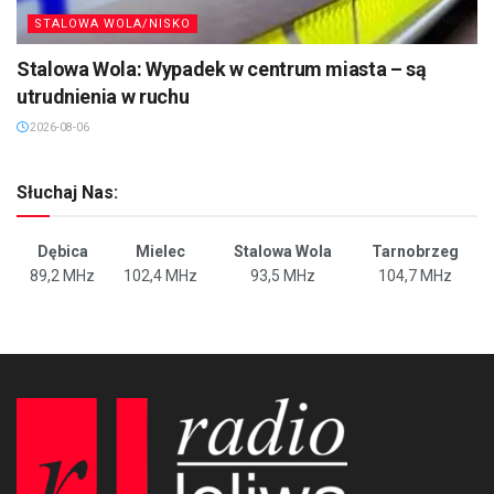
STALOWA WOLA/NISKO
Stalowa Wola: Wypadek w centrum miasta – są
utrudnienia w ruchu
2026-08-06
Słuchaj Nas:
Dębica
Mielec
Stalowa Wola
Tarnobrzeg
89,2 MHz
102,4 MHz
93,5 MHz
104,7 MHz