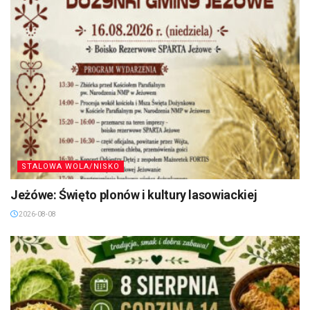
STALOWA WOLA/NISKO
Jeżówe: Święto plonów i kultury lasowiackiej
2026-08-08