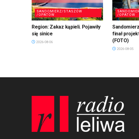
SANDOMIERZ/STASZÓW
SANDOMIE
/OPATÓW
/OPATÓW
Region: Zakaz kąpieli. Pojawiły
Sandomierz
się sinice
finał projek
(FOTO)
2026-08-06
2026-08-05