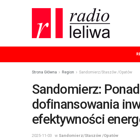
R
Strona Główna
Region
Sandomierz/Staszów /Opatów
Sandomierz: Ponad 
dofinansowania inwe
efektywności energ
2025-11-03
w
Sandomierz/Staszów /Opatów