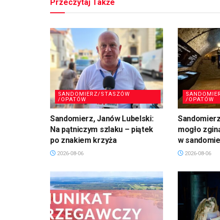
Przeczytaj Także
SANDOMIERZ/STASZÓW
SANDOMIE
/OPATÓW
/OPATÓW
Sandomierz, Janów Lubelski:
Sandomierz:
Na pątniczym szlaku – piątek
mogło zgin
po znakiem krzyża
w sandomie
2026-08-06
2026-08-06