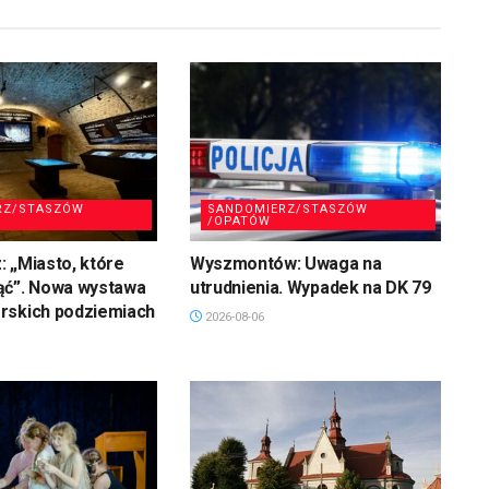
RZ/STASZÓW
SANDOMIERZ/STASZÓW
/OPATÓW
 „Miasto, które
Wyszmontów: Uwaga na
ąć”. Nowa wystawa
utrudnienia. Wypadek na DK 79
rskich podziemiach
2026-08-06