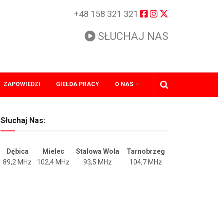
+48 158 321 321
SŁUCHAJ NAS
ZAPOWIEDZI
GIEŁDA PRACY
O NAS
Słuchaj Nas:
Dębica
Mielec
Stalowa Wola
Tarnobrzeg
89,2 MHz
102,4 MHz
93,5 MHz
104,7 MHz