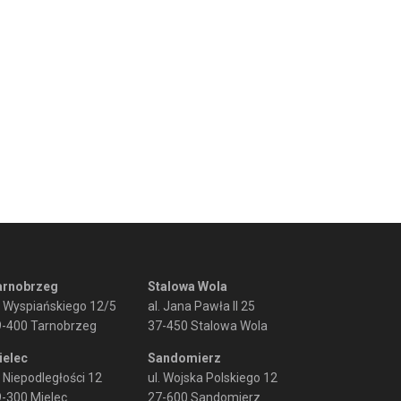
arnobrzeg
Stalowa Wola
. Wyspiańskiego 12/5
al. Jana Pawła II 25
9-400 Tarnobrzeg
37-450 Stalowa Wola
ielec
Sandomierz
. Niepodległości 12
ul. Wojska Polskiego 12
-300 Mielec
27-600 Sandomierz