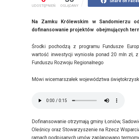
Share on Face
UDOSTĘPNIEŃ
OGLĄDANY
Na Zamku Królewskim w Sandomierzu odb
dofinansowanie projektów obejmujących ter
Środki pochodzą z programu Fundusze Europ
wartość inwestycji wyniosła ponad 20 mln zł, 
Funduszu Rozwoju Regionalnego
Mówi wicemarszałek województwa świętokrzysk
Dofinansowanie otrzymają gminy Łoniów, Sadowie
Oleśnicy oraz Stowarzyszenie na Rzecz Wsparci
ramach podpisanych umów zaplanowano termomod