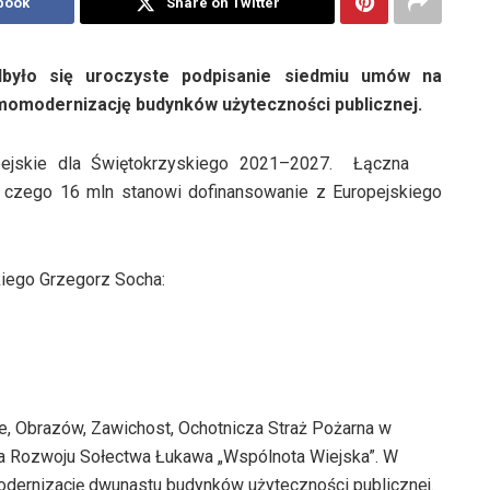
book
Share on Twitter
yło się uroczyste podpisanie siedmiu umów na
momodernizację budynków użyteczności publicznej.
ejskie dla Świętokrzyskiego 2021–2027. Łączna
z czego 16 mln stanowi dofinansowanie z Europejskiego
iego Grzegorz Socha:
, Obrazów, Zawichost, Ochotnicza Straż Pożarna w
a Rozwoju Sołectwa Łukawa „Wspólnota Wiejska”. W
ernizację dwunastu budynków użyteczności publicznej.