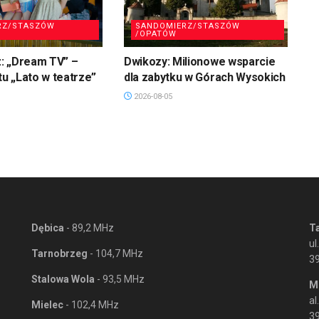
RZ/STASZÓW
SANDOMIERZ/STASZÓW
/OPATÓW
: „Dream TV” –
Dwikozy: Milionowe wsparcie
tu „Lato w teatrze”
dla zabytku w Górach Wysokich
2026-08-05
Dębica
- 89,2 MHz
T
ul
Tarnobrzeg
- 104,7 MHz
3
Stalowa Wola
- 93,5 MHz
M
al
Mielec
- 102,4 MHz
39