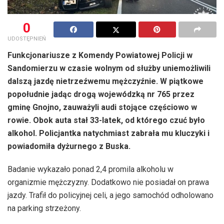
0
UDOSTĘPNIEŃ
Funkcjonariusze z Komendy Powiatowej Policji w
Sandomierzu w czasie wolnym od służby uniemożliwili
dalszą jazdę nietrzeźwemu mężczyźnie. W piątkowe
popołudnie jadąc drogą wojewódzką nr 765 przez
gminę Gnojno, zauważyli audi stojące częściowo w
rowie. Obok auta stał 33-latek, od którego czuć było
alkohol. Policjantka natychmiast zabrała mu kluczyki i
powiadomiła dyżurnego z Buska.
Badanie wykazało ponad 2,4 promila alkoholu w
organizmie mężczyzny. Dodatkowo nie posiadał on prawa
jazdy. Trafił do policyjnej celi, a jego samochód odholowano
na parking strzeżony.