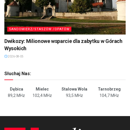
SANDOMIERZ/STASZÓW /OPATÓW
Dwikozy: Milionowe wsparcie dla zabytku w Górach
Wysokich
2026-08-05
Słuchaj Nas:
Dębica
Mielec
Stalowa Wola
Tarnobrzeg
89,2 MHz
102,4 MHz
93,5 MHz
104,7 MHz