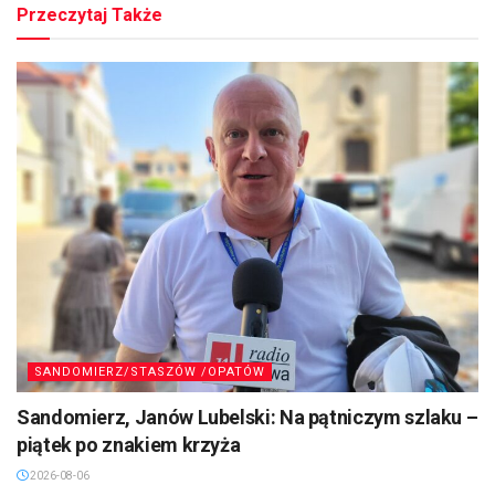
Przeczytaj Także
SANDOMIERZ/STASZÓW /OPATÓW
Sandomierz, Janów Lubelski: Na pątniczym szlaku –
piątek po znakiem krzyża
2026-08-06