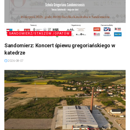
SANDOMIERZ/STASZÓW /OPATÓW
Sandomierz: Koncert śpiewu gregoriańskiego w
katedrze
2026-08-07