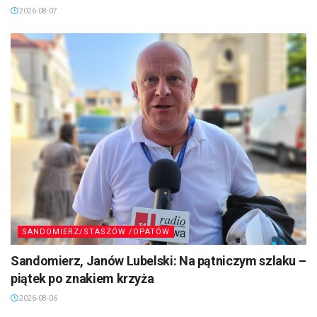
2026-08-07
SANDOMIERZ/STASZÓW /OPATÓW
Sandomierz, Janów Lubelski: Na pątniczym szlaku –
piątek po znakiem krzyża
2026-08-06