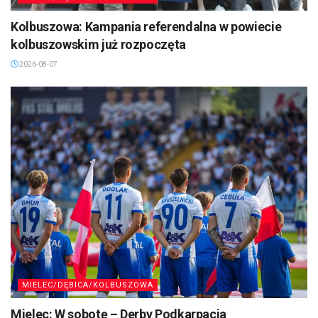
Kolbuszowa: Kampania referendalna w powiecie
kolbuszowskim już rozpoczęta
2026-08-07
MIELEC/DĘBICA/KOLBUSZOWA
Mielec: W sobotę – Derby Podkarpacia