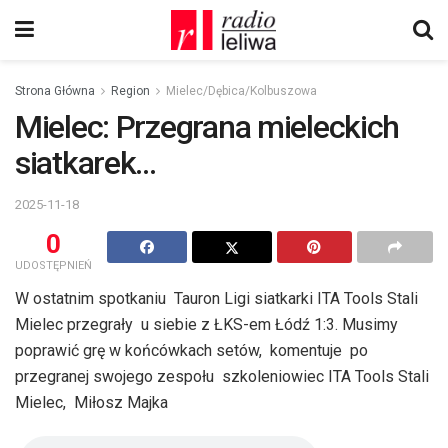
Strona Główna
Region
Mielec/Dębica/Kolbuszowa
Mielec: Przegrana mieleckich
siatkarek…
2025-11-18
0
UDOSTĘPNIEŃ
W ostatnim spotkaniu Tauron Ligi siatkarki ITA Tools Stali
Mielec przegrały u siebie z ŁKS-em Łódź 1:3. Musimy
poprawić grę w końcówkach setów, komentuje po
przegranej swojego zespołu szkoleniowiec ITA Tools Stali
Mielec, Miłosz Majka