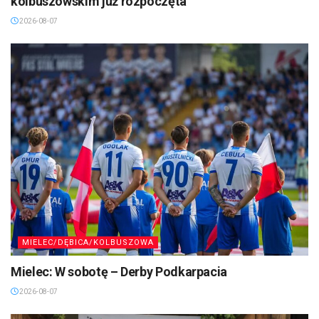
kolbuszowskim już rozpoczęta
2026-08-07
MIELEC/DĘBICA/KOLBUSZOWA
Mielec: W sobotę – Derby Podkarpacia
2026-08-07