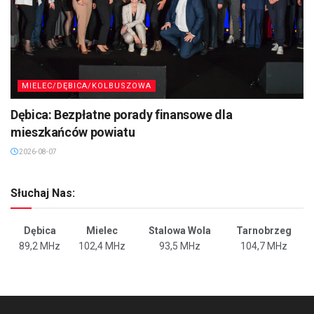
MIELEC/DĘBICA/KOLBUSZOWA
Dębica: Bezpłatne porady finansowe dla
mieszkańców powiatu
2026-08-07
Słuchaj Nas:
Dębica
Mielec
Stalowa Wola
Tarnobrzeg
89,2 MHz
102,4 MHz
93,5 MHz
104,7 MHz