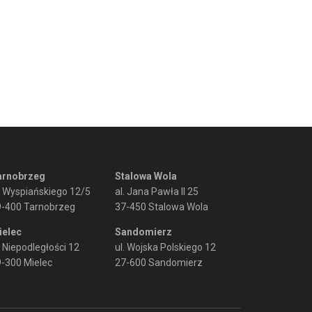
arnobrzeg
Stalowa Wola
. Wyspiańskiego 12/5
al. Jana Pawła II 25
9-400 Tarnobrzeg
37-450 Stalowa Wola
ielec
Sandomierz
. Niepodległości 12
ul. Wojska Polskiego 12
-300 Mielec
27-600 Sandomierz