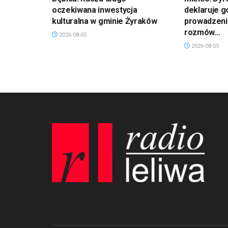
oczekiwana inwestycja
deklaruje 
kulturalna w gminie Żyraków
prowadzeni
rozmów…
2026-08-05
2026-08-05