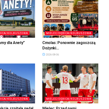
BICA/KOLBUSZOWA
MIELEC/DĘBICA/KOLBUSZOWA
amy dla Anety”
Cmolas: Ponownie zagoszczą
Dożynki…
2026-08-06
BICA/KOLBUSZOWA
MIELEC/DĘBICA/KOLBUSZOWA
ekcja szpitala nadal
Mielec: Przed nami