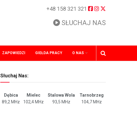
+48 158 321 321
SŁUCHAJ NAS
ZAPOWIEDZI
GIEŁDA PRACY
O NAS
Słuchaj Nas:
Dębica
Mielec
Stalowa Wola
Tarnobrzeg
89,2 MHz
102,4 MHz
93,5 MHz
104,7 MHz