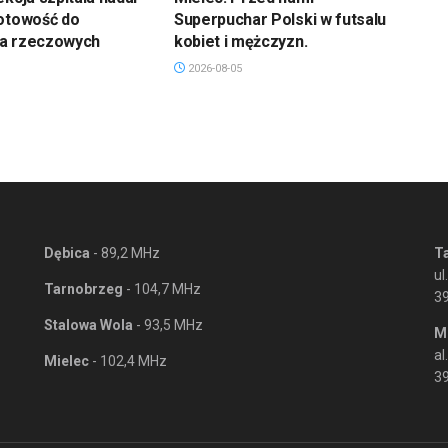
gotowość do
Superpuchar Polski w futsalu
a rzeczowych
kobiet i mężczyzn.
2026-08-05
Dębica
- 89,2 MHz
T
ul
Tarnobrzeg
- 104,7 MHz
3
Stalowa Wola
- 93,5 MHz
M
al
Mielec
- 102,4 MHz
39