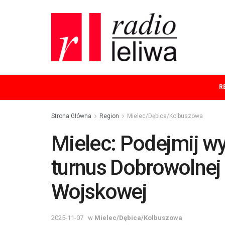
R
Strona Główna
Region
Mielec/Dębica/Kolbuszowa
Mielec: Podejmij wy
turnus Dobrowolnej
Wojskowej
2025-11-07
w
Mielec/Dębica/Kolbuszowa