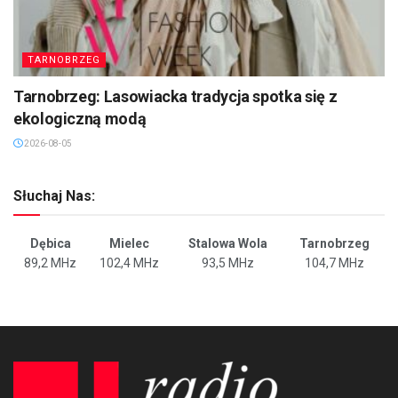
TARNOBRZEG
Tarnobrzeg: Lasowiacka tradycja spotka się z
ekologiczną modą
2026-08-05
Słuchaj Nas:
Dębica
Mielec
Stalowa Wola
Tarnobrzeg
89,2 MHz
102,4 MHz
93,5 MHz
104,7 MHz