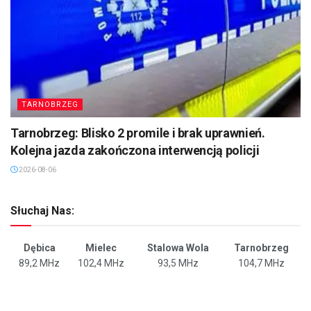
TARNOBRZEG
Tarnobrzeg: Blisko 2 promile i brak uprawnień.
Kolejna jazda zakończona interwencją policji
2026-08-06
Słuchaj Nas:
Dębica
Mielec
Stalowa Wola
Tarnobrzeg
89,2 MHz
102,4 MHz
93,5 MHz
104,7 MHz