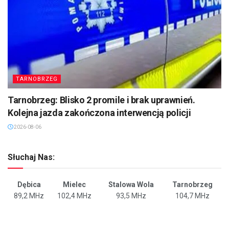
TARNOBRZEG
Tarnobrzeg: Blisko 2 promile i brak uprawnień.
Kolejna jazda zakończona interwencją policji
2026-08-06
Słuchaj Nas:
Dębica
Mielec
Stalowa Wola
Tarnobrzeg
89,2 MHz
102,4 MHz
93,5 MHz
104,7 MHz