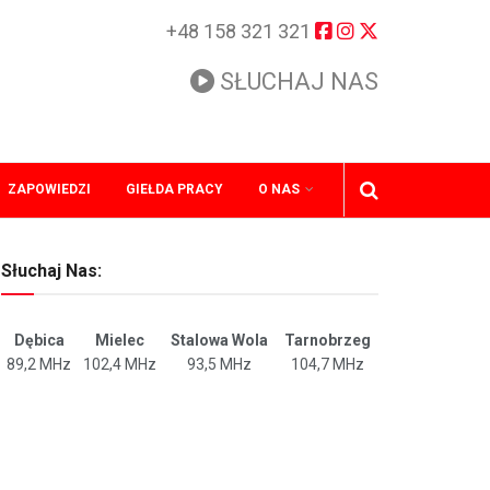
+48 158 321 321
SŁUCHAJ NAS
ZAPOWIEDZI
GIEŁDA PRACY
O NAS
Słuchaj Nas:
Dębica
Mielec
Stalowa Wola
Tarnobrzeg
89,2 MHz
102,4 MHz
93,5 MHz
104,7 MHz