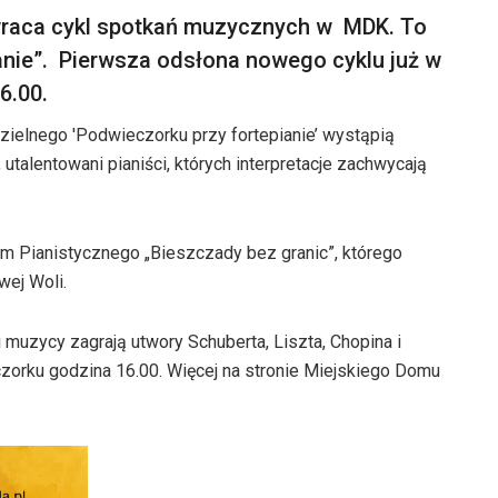
 wraca cykl spotkań muzycznych w MDK. To
ianie”. Pierwsza odsłona nowego cyklu już w
6.00.
ielnego 'Podwieczorku przy fortepianie’ wystąpią
 utalentowani pianiści, których interpretacje zachwycają
 Pianistycznego „Bieszczady bez granic”, którego
wej Woli.
 muzycy zagrają utwory Schuberta, Liszta, Chopina i
rku godzina 16.00. Więcej na stronie Miejskiego Domu