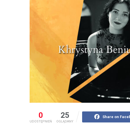
0
25
Share on Face
UDOSTĘPNIEŃ
OGLĄDANY