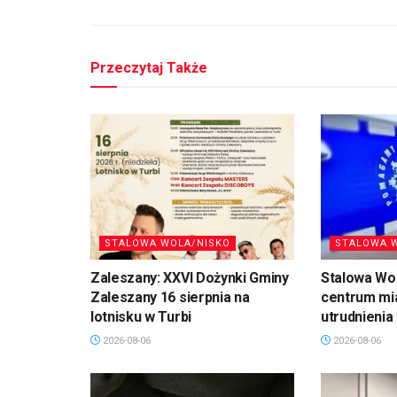
Przeczytaj Także
STALOWA WOLA/NISKO
STALOWA 
Zaleszany: XXVI Dożynki Gminy
Stalowa Wo
Zaleszany 16 sierpnia na
centrum mi
lotnisku w Turbi
utrudnienia
2026-08-06
2026-08-06