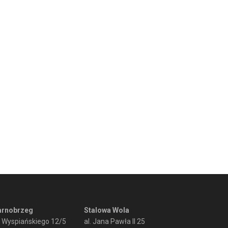
arnobrzeg
Stalowa Wola
. Wyspiańskiego 12/5
al. Jana Pawła II 25