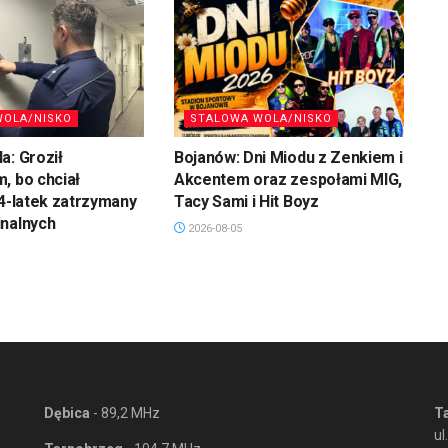
WOLA/NISKO
STALOWA WOLA/NISKO
a: Groził
Bojanów: Dni Miodu z Zenkiem i
, bo chciał
Akcentem oraz zespołami MIG,
34-latek zatrzymany
Tacy Sami i Hit Boyz
inalnych
2026-08-05
Dębica
- 89,2 MHz
T
ul