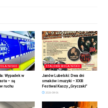
WOLA/NISKO
STALOWA WOLA/NISKO
la: Wypadek w
Janów Lubelski: Dwa dni
asta – są
smaków i muzyki – XXIII
 w ruchu
Festiwal Kaszy „Gryczaki”
2026-08-06