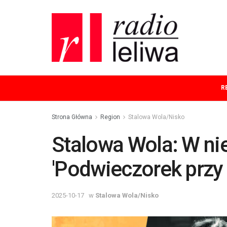
R
Strona Główna
Region
Stalowa Wola/Nisko
Stalowa Wola: W ni
'Podwieczorek przy 
2025-10-17
w
Stalowa Wola/Nisko