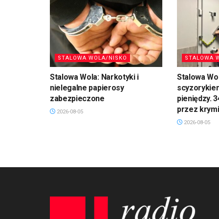
STALOWA WOLA/NISKO
STALOWA 
Stalowa Wola: Narkotyki i
Stalowa Wol
nielegalne papierosy
scyzorykiem
zabezpieczone
pieniędzy. 
przez krym
2026-08-05
2026-08-05