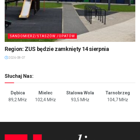
SANDOMIERZ/STASZÓW /OPATÓW
Region: ZUS będzie zamknięty 14 sierpnia
2026-08-07
Słuchaj Nas:
Dębica
Mielec
Stalowa Wola
Tarnobrzeg
89,2 MHz
102,4 MHz
93,5 MHz
104,7 MHz