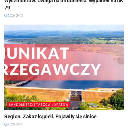
Wyszmontów: Uwaga na utrudnienia. Wypadek na DK
79
2026-08-06
SANDOMIERZ/STASZÓW /OPATÓW
Region: Zakaz kąpieli. Pojawiły się sinice
2026-08-06