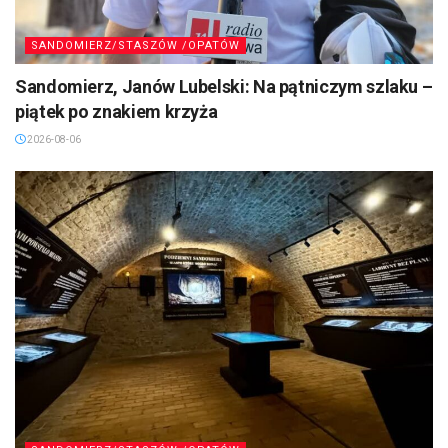
SANDOMIERZ/STASZÓW /OPATÓW
Sandomierz, Janów Lubelski: Na pątniczym szlaku –
piątek po znakiem krzyża
2026-08-06