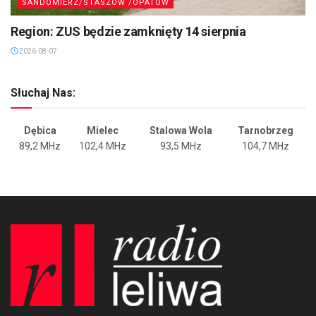
SANDOMIERZ/STASZÓW /OPATÓW
Region: ZUS będzie zamknięty 14 sierpnia
2026-08-07
Słuchaj Nas:
Dębica
Mielec
Stalowa Wola
Tarnobrzeg
89,2 MHz
102,4 MHz
93,5 MHz
104,7 MHz