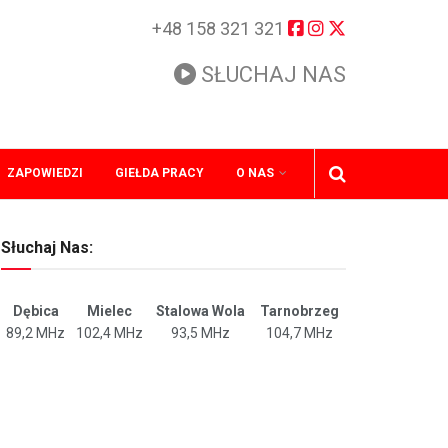
+48 158 321 321
SŁUCHAJ NAS
ZAPOWIEDZI
GIEŁDA PRACY
O NAS
Słuchaj Nas:
Dębica
Mielec
Stalowa Wola
Tarnobrzeg
89,2 MHz
102,4 MHz
93,5 MHz
104,7 MHz