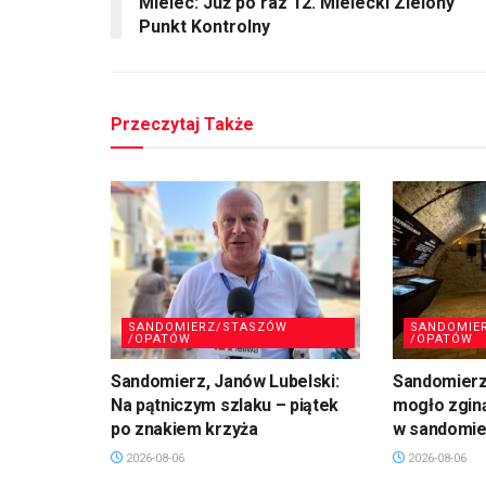
Mielec: Już po raz 12. Mielecki Zielony
Punkt Kontrolny
Przeczytaj Także
SANDOMIERZ/STASZÓW
SANDOMIE
/OPATÓW
/OPATÓW
Sandomierz, Janów Lubelski:
Sandomierz:
Na pątniczym szlaku – piątek
mogło zgin
po znakiem krzyża
w sandomie
2026-08-06
2026-08-06