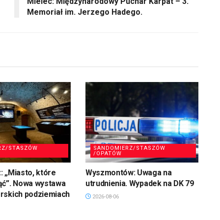
Mielec: Międzynarodowy Puchar Karpat – 3.
Memoriał im. Jerzego Hadego.
RZ/STASZÓW
SANDOMIERZ/STASZÓW
/OPATÓW
 „Miasto, które
Wyszmontów: Uwaga na
ąć”. Nowa wystawa
utrudnienia. Wypadek na DK 79
rskich podziemiach
2026-08-06