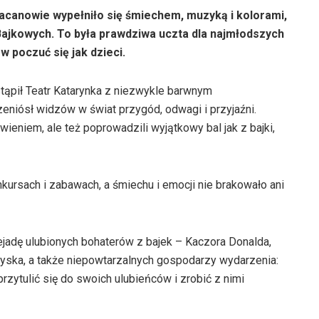
Pacanowie wypełniło się śmiechem, muzyką i kolorami,
 Bajkowych. To była prawdziwa uczta dla najmłodszych
w poczuć się jak dzieci.
stąpił Teatr Katarynka z niezwykle barwnym
zeniósł widzów w świat przygód, odwagi i przyjaźni.
wieniem, ale też poprowadzili wyjątkowy bal jak z bajki,
nkursach i zabawach, a śmiechu i emocji nie brakowało ani
jadę ulubionych bohaterów z bajek – Kaczora Donalda,
ryska, a także niepowtarzalnych gospodarzy wydarzenia:
rzytulić się do swoich ulubieńców i zrobić z nimi