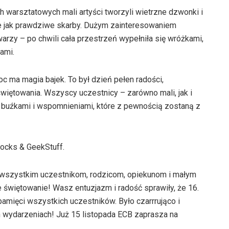
h warsztatowych mali artyści tworzyli wietrzne dzwonki i
le jak prawdziwe skarby. Dużym zainteresowaniem
warzy – po chwili cała przestrzeń wypełniła się wróżkami,
ami.
c ma magia bajek. To był dzień pełen radości,
świętowania. Wszyscy uczestnicy – zarówno mali, jak i
 buźkami i wspomnieniami, które z pewnością zostaną z
ocks & GeekStuff.
e wszystkim uczestnikom, rodzicom, opiekunom i małym
świętowanie! Wasz entuzjazm i radość sprawiły, że 16.
amięci wszystkich uczestników. Było czarrrująco i
h wydarzeniach! Już 15 listopada ECB zaprasza na