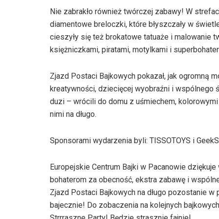
Nie zabrakło również twórczej zabawy! W strefac
diamentowe breloczki, które błyszczały w świet
cieszyły się też brokatowe tatuaże i malowanie t
księżniczkami, piratami, motylkami i superbohater
Zjazd Postaci Bajkowych pokazał, jak ogromną mo
kreatywności, dziecięcej wyobraźni i wspólnego 
duzi – wrócili do domu z uśmiechem, kolorowymi
nimi na długo.
Sponsorami wydarzenia byli: TISSOTOYS i GeekS
Europejskie Centrum Bajki w Pacanowie dziękuj
bohaterom za obecność, ekstra zabawę i wspólne 
Zjazd Postaci Bajkowych na długo pozostanie w p
bajecznie! Do zobaczenia na kolejnych bajkowyc
Strrraszne Party! Będzie strasznie fajnie!