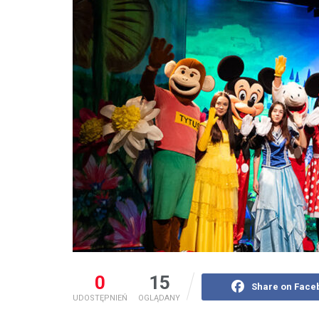
0
15
Share on Face
UDOSTĘPNIEŃ
OGLĄDANY