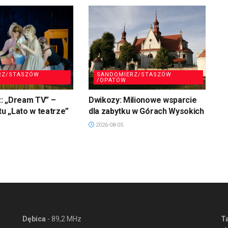
RZ/STASZÓW
SANDOMIERZ/STASZÓW
/OPATÓW
: „Dream TV” –
Dwikozy: Milionowe wsparcie
tu „Lato w teatrze”
dla zabytku w Górach Wysokich
2026-08-05
Dębica
- 89,2 MHz
T