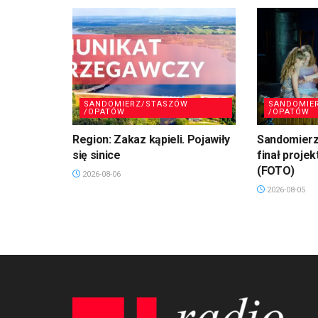
SANDOMIERZ/STASZÓW
SANDOMIE
/OPATÓW
/OPATÓW
Region: Zakaz kąpieli. Pojawiły
Sandomierz
się sinice
finał projek
(FOTO)
2026-08-06
2026-08-05