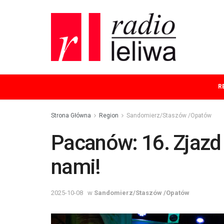
R
Strona Główna
Region
Sandomierz/Staszów /Opatów
Pacanów: 16. Zjazd
nami!
2025-10-08
w
Sandomierz/Staszów /Opatów