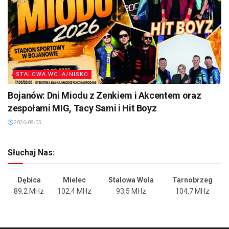
STALOWA WOLA/NISKO
Bojanów: Dni Miodu z Zenkiem i Akcentem oraz
zespołami MIG, Tacy Sami i Hit Boyz
2026-08-05
Słuchaj Nas:
Dębica
Mielec
Stalowa Wola
Tarnobrzeg
89,2 MHz
102,4 MHz
93,5 MHz
104,7 MHz