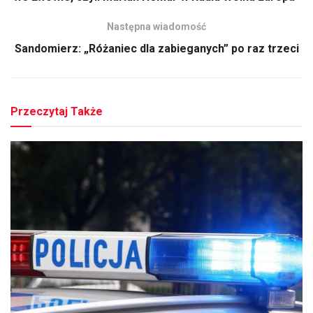
we Lwowie, czyli Marian Hemar w Radiu Wolna Europa”
Następna wiadomość
Sandomierz: „Różaniec dla zabieganych” po raz trzeci
Przeczytaj Także