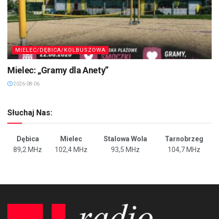
MIELEC/DĘBICA/KOLBUSZOWA
Mielec: „Gramy dla Anety”
2026-08-06
Słuchaj Nas:
Dębica
Mielec
Stalowa Wola
Tarnobrzeg
89,2 MHz
102,4 MHz
93,5 MHz
104,7 MHz