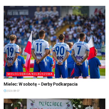
MIELEC/DĘBICA/KOLBUSZOWA
Mielec: W sobotę – Derby Podkarpacia
2026-08-07