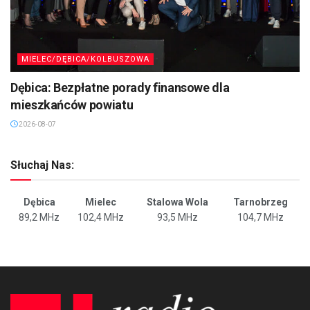
MIELEC/DĘBICA/KOLBUSZOWA
Dębica: Bezpłatne porady finansowe dla
mieszkańców powiatu
2026-08-07
Słuchaj Nas:
Dębica
Mielec
Stalowa Wola
Tarnobrzeg
89,2 MHz
102,4 MHz
93,5 MHz
104,7 MHz