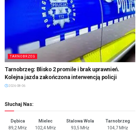
TARNOBRZEG
Tarnobrzeg: Blisko 2 promile i brak uprawnień.
Kolejna jazda zakończona interwencją policji
2026-08-06
Słuchaj Nas:
Dębica
Mielec
Stalowa Wola
Tarnobrzeg
89,2 MHz
102,4 MHz
93,5 MHz
104,7 MHz