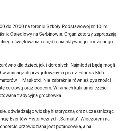
:00 do 20:00 na terenie Szkoły Podstawowej nr 10 im.
knik Osiedlowy na Serbinowie. Organizatorzy zapraszają
ólnego świętowania i spędzenia aktywnego, rodzinnego
arówno dla dzieci, jak i dorosłych. Najmłodsi będą mogli
ł w animacjach przygotowanych przez Fitness Klub
matorów – Maskotki. Nie zabraknie również pyszności –
watę cukrową oraz popcorn. W ramach kulinarnej części
otowana tradycyjna grochówka.
asie, odwiedzając wioskę historyczną oraz uczestnicząc
cję Eventów Historycznych „Sarmata”. Wieczorem na
koncercie przewidziana jest potańcówka, a na