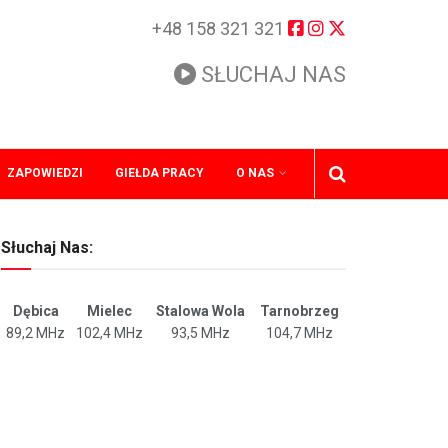
+48 158 321 321
SŁUCHAJ NAS
ZAPOWIEDZI
GIEŁDA PRACY
O NAS
Słuchaj Nas:
Dębica
Mielec
Stalowa Wola
Tarnobrzeg
89,2 MHz
102,4 MHz
93,5 MHz
104,7 MHz