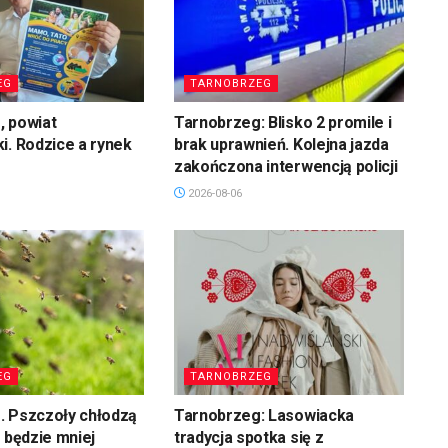
EG
TARNOBRZEG
, powiat
Tarnobrzeg: Blisko 2 promile i
i. Rodzice a rynek
brak uprawnień. Kolejna jazda
zakończona interwencją policji
2026-08-06
EG
TARNOBRZEG
. Pszczoły chłodzą
Tarnobrzeg: Lasowiacka
u będzie mniej
tradycja spotka się z