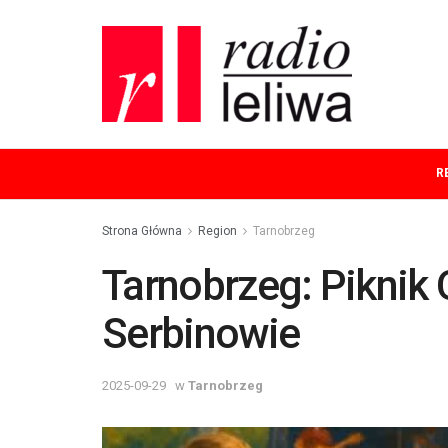
R
Strona Główna
Region
Tarnobrzeg
Tarnobrzeg: Piknik
Serbinowie
2025-09-29
w
Tarnobrzeg