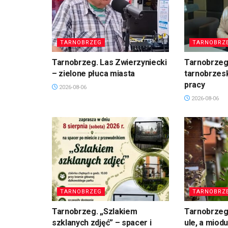
TARNOBRZEG
TARNOBRZ
Tarnobrzeg. Las Zwierzyniecki
Tarnobrzeg
– zielone płuca miasta
tarnobrzesk
pracy
2026-08-06
2026-08-06
TARNOBRZEG
TARNOBRZ
Tarnobrzeg. „Szlakiem
Tarnobrzeg
szklanych zdjęć” – spacer i
ule, a miod