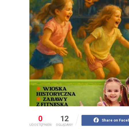
0
12
Share on Face
UDOSTĘPNIEŃ
OGLĄDANY