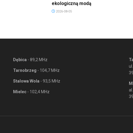
ekologiczną modą
2026-08-05
Dębica
- 89,2 MHz
T
ul
Tarnobrzeg
- 104,7 MHz
3
Stalowa Wola
- 93,5 MHz
M
al
Mielec
- 102,4 MHz
39