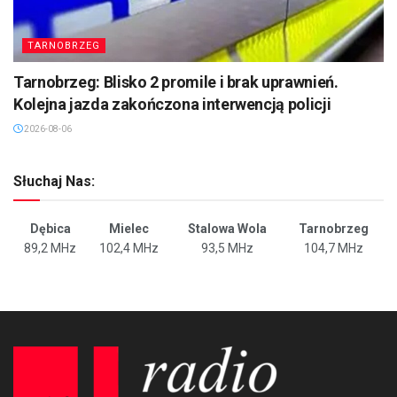
TARNOBRZEG
Tarnobrzeg: Blisko 2 promile i brak uprawnień.
Kolejna jazda zakończona interwencją policji
2026-08-06
Słuchaj Nas:
Dębica
Mielec
Stalowa Wola
Tarnobrzeg
89,2 MHz
102,4 MHz
93,5 MHz
104,7 MHz