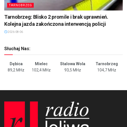
TARNOBRZEG
Tarnobrzeg: Blisko 2 promile i brak uprawnień.
Kolejna jazda zakończona interwencją policji
2026-08-06
Słuchaj Nas:
Dębica
Mielec
Stalowa Wola
Tarnobrzeg
89,2 MHz
102,4 MHz
93,5 MHz
104,7 MHz