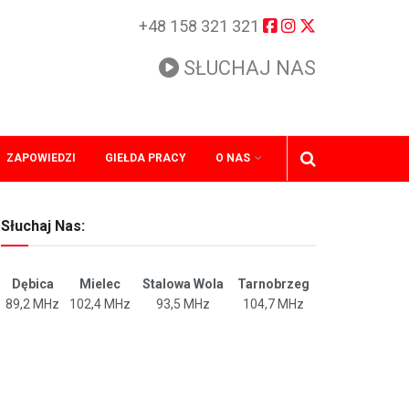
+48 158 321 321
SŁUCHAJ NAS
ZAPOWIEDZI
GIEŁDA PRACY
O NAS
Słuchaj Nas:
Dębica
Mielec
Stalowa Wola
Tarnobrzeg
89,2 MHz
102,4 MHz
93,5 MHz
104,7 MHz