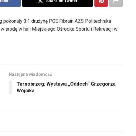
book
Share on Twitter
g pokonały 3:1 drużynę PGE Fibrain AZS Politechnika
w środę w hali Miejskiego Ośrodka Sportu i Rekreacji w
Następna wiadomość
Tarnobrzeg: Wystawa „Oddech” Grzegorza
Wójcika