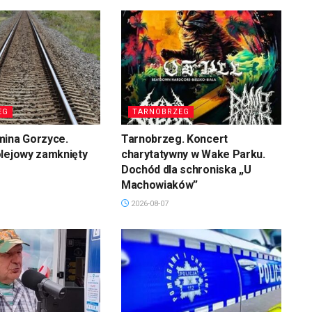
EG
TARNOBRZEG
mina Gorzyce.
Tarnobrzeg. Koncert
olejowy zamknięty
charytatywny w Wake Parku.
Dochód dla schroniska „U
Machowiaków”
2026-08-07