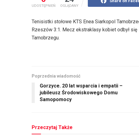
Share on Face
UDOSTĘPNIEŃ
OGLĄDANY
Tenisistki stołowe KTS Enea Siarkopol Tarnobrze
Rzeszów 3:1. Mecz ekstraklasy kobiet odbył się 
Tarnobrzegu.
Poprzednia wiadomość
Gorzyce. 20 lat wsparcia i empatii –
jubileusz Środowiskowego Domu
Samopomocy
Przeczytaj Także