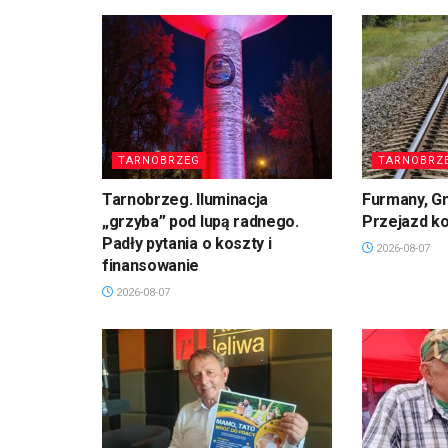
TARNOBRZEG
TARNOBRZ
Tarnobrzeg. Iluminacja
Furmany, G
„grzyba” pod lupą radnego.
Przejazd k
Padły pytania o koszty i
2026-08-07
finansowanie
2026-08-07