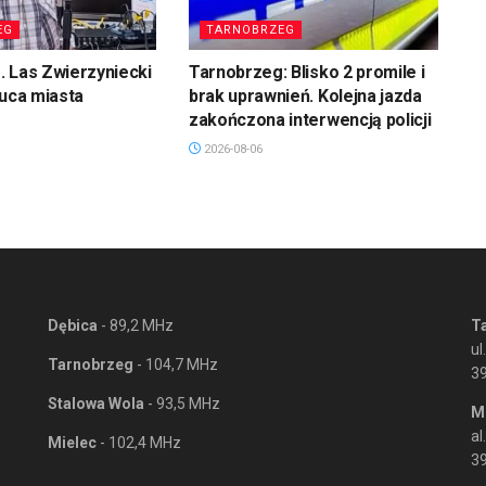
EG
TARNOBRZEG
 Las Zwierzyniecki
Tarnobrzeg: Blisko 2 promile i
łuca miasta
brak uprawnień. Kolejna jazda
zakończona interwencją policji
2026-08-06
Dębica
- 89,2 MHz
T
ul
Tarnobrzeg
- 104,7 MHz
3
Stalowa Wola
- 93,5 MHz
M
al
Mielec
- 102,4 MHz
39