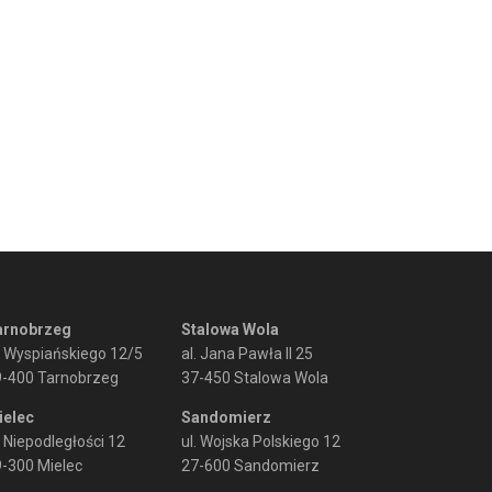
arnobrzeg
Stalowa Wola
. Wyspiańskiego 12/5
al. Jana Pawła II 25
9-400 Tarnobrzeg
37-450 Stalowa Wola
ielec
Sandomierz
. Niepodległości 12
ul. Wojska Polskiego 12
-300 Mielec
27-600 Sandomierz