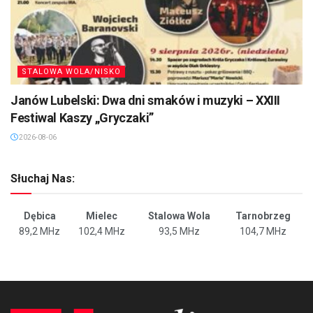
STALOWA WOLA/NISKO
Janów Lubelski: Dwa dni smaków i muzyki – XXIII
Festiwal Kaszy „Gryczaki”
2026-08-06
Słuchaj Nas:
Dębica
Mielec
Stalowa Wola
Tarnobrzeg
89,2 MHz
102,4 MHz
93,5 MHz
104,7 MHz