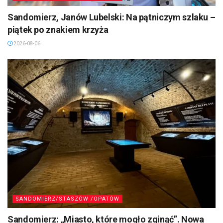
Sandomierz, Janów Lubelski: Na pątniczym szlaku –
piątek po znakiem krzyża
2026-08-06
SANDOMIERZ/STASZÓW /OPATÓW
Sandomierz: „Miasto, które mogło zginąć”. Nowa