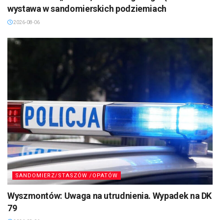
wystawa w sandomierskich podziemiach
2026-08-06
SANDOMIERZ/STASZÓW /OPATÓW
Wyszmontów: Uwaga na utrudnienia. Wypadek na DK
79