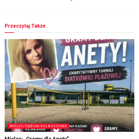
Przeczytaj Także
MIELEC/DĘBICA/KOLBUSZOWA
Mielec: „Gramy dla Anety”