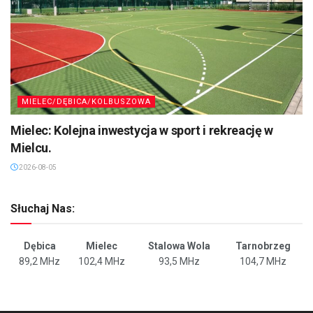
MIELEC/DĘBICA/KOLBUSZOWA
Mielec: Kolejna inwestycja w sport i rekreację w
Mielcu.
2026-08-05
Słuchaj Nas:
Dębica
Mielec
Stalowa Wola
Tarnobrzeg
89,2 MHz
102,4 MHz
93,5 MHz
104,7 MHz