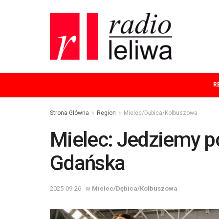
R
Strona Główna
Region
Mielec/Dębica/Kolbuszowa
Mielec: Jedziemy p
Gdańska
2025-09-26
w
Mielec/Dębica/Kolbuszowa