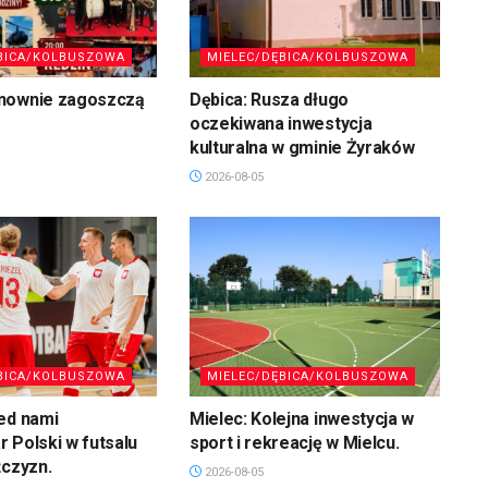
BICA/KOLBUSZOWA
MIELEC/DĘBICA/KOLBUSZOWA
nownie zagoszczą
Dębica: Rusza długo
oczekiwana inwestycja
kulturalna w gminie Żyraków
2026-08-05
BICA/KOLBUSZOWA
MIELEC/DĘBICA/KOLBUSZOWA
ed nami
Mielec: Kolejna inwestycja w
 Polski w futsalu
sport i rekreację w Mielcu.
żczyzn.
2026-08-05