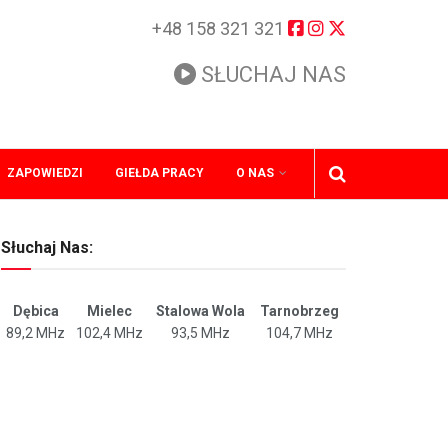
+48 158 321 321
SŁUCHAJ NAS
ZAPOWIEDZI
GIEŁDA PRACY
O NAS
Słuchaj Nas:
Dębica
Mielec
Stalowa Wola
Tarnobrzeg
89,2 MHz
102,4 MHz
93,5 MHz
104,7 MHz