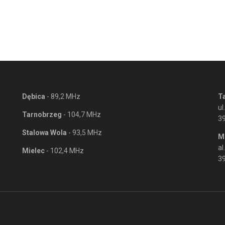
Dębica
- 89,2 MHz
T
ul
Tarnobrzeg
- 104,7 MHz
3
Stalowa Wola
- 93,5 MHz
M
al
Mielec
- 102,4 MHz
39