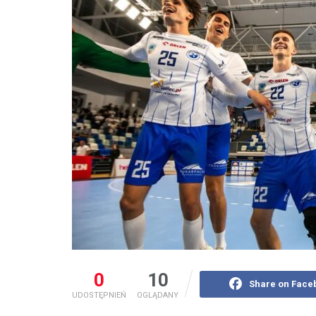
0
10
Share on Face
UDOSTĘPNIEŃ
OGLĄDANY