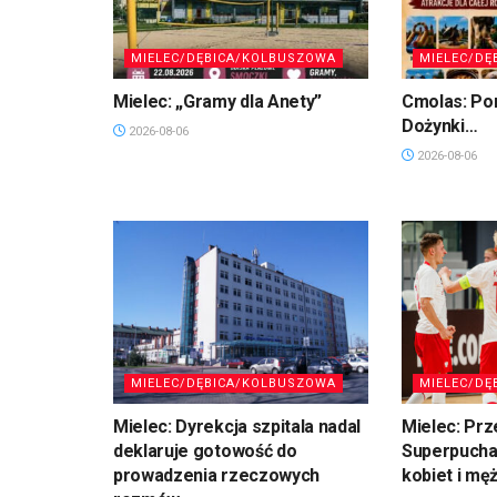
MIELEC/DĘBICA/KOLBUSZOWA
MIELEC/DĘ
Mielec: „Gramy dla Anety”
Cmolas: Po
Dożynki…
2026-08-06
2026-08-06
MIELEC/DĘBICA/KOLBUSZOWA
MIELEC/DĘ
Mielec: Dyrekcja szpitala nadal
Mielec: Prz
deklaruje gotowość do
Superpuchar
prowadzenia rzeczowych
kobiet i mę