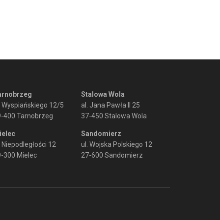
arnobrzeg
Stalowa Wola
. Wyspiańskiego 12/5
al. Jana Pawła II 25
9-400 Tarnobrzeg
37-450 Stalowa Wola
ielec
Sandomierz
. Niepodległości 12
ul. Wojska Polskiego 12
-300 Mielec
27-600 Sandomierz