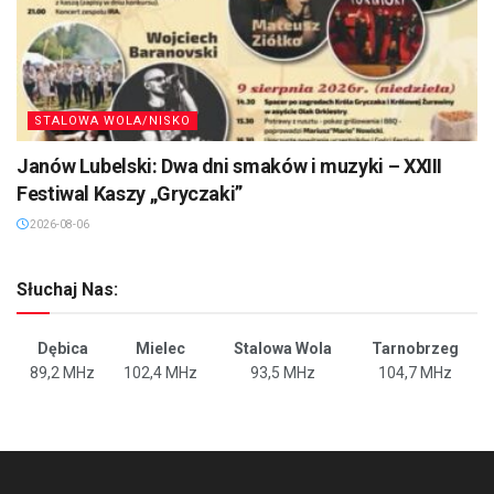
STALOWA WOLA/NISKO
Janów Lubelski: Dwa dni smaków i muzyki – XXIII
Festiwal Kaszy „Gryczaki”
2026-08-06
Słuchaj Nas:
Dębica
Mielec
Stalowa Wola
Tarnobrzeg
89,2 MHz
102,4 MHz
93,5 MHz
104,7 MHz