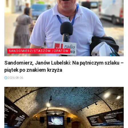
SANDOMIERZ/STASZÓW /OPATÓW
Sandomierz, Janów Lubelski: Na pątniczym szlaku –
piątek po znakiem krzyża
2026-08-06