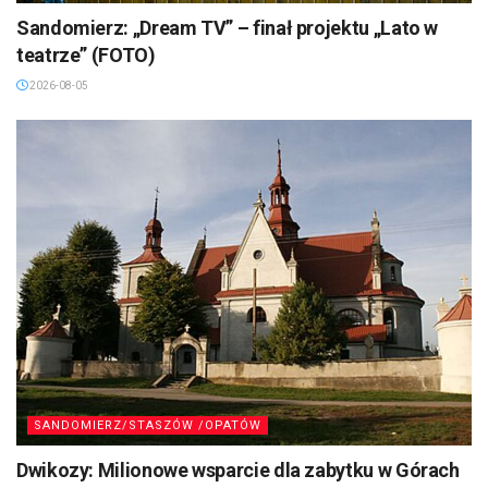
SANDOMIERZ/STASZÓW /OPATÓW
Sandomierz: „Dream TV” – finał projektu „Lato w
teatrze” (FOTO)
2026-08-05
SANDOMIERZ/STASZÓW /OPATÓW