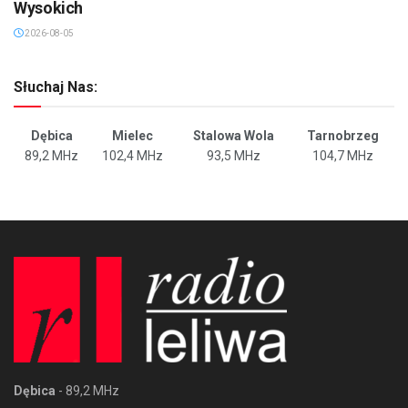
Dwikozy: Milionowe wsparcie dla zabytku w Górach
Wysokich
2026-08-05
Słuchaj Nas:
Dębica
Mielec
Stalowa Wola
Tarnobrzeg
89,2 MHz
102,4 MHz
93,5 MHz
104,7 MHz