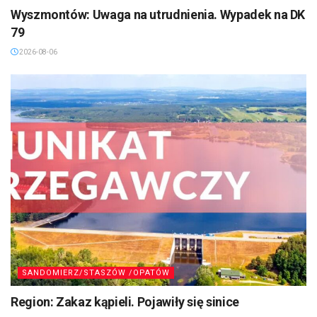
Wyszmontów: Uwaga na utrudnienia. Wypadek na DK
79
2026-08-06
SANDOMIERZ/STASZÓW /OPATÓW
Region: Zakaz kąpieli. Pojawiły się sinice