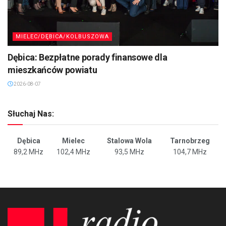
MIELEC/DĘBICA/KOLBUSZOWA
Dębica: Bezpłatne porady finansowe dla
mieszkańców powiatu
2026-08-07
Słuchaj Nas:
Dębica
Mielec
Stalowa Wola
Tarnobrzeg
89,2 MHz
102,4 MHz
93,5 MHz
104,7 MHz