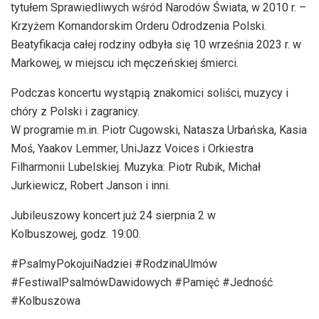
tytułem Sprawiedliwych wśród Narodów Świata, w 2010 r. –
Krzyżem Komandorskim Orderu Odrodzenia Polski.
Beatyfikacja całej rodziny odbyła się 10 września 2023 r. w
Markowej, w miejscu ich męczeńskiej śmierci.
Podczas koncertu wystąpią znakomici soliści, muzycy i
chóry z Polski i zagranicy.
W programie m.in. Piotr Cugowski, Natasza Urbańska, Kasia
Moś, Yaakov Lemmer, UniJazz Voices i Orkiestra
Filharmonii Lubelskiej. Muzyka: Piotr Rubik, Michał
Jurkiewicz, Robert Janson i inni.
Jubileuszowy koncert już 24 sierpnia 2 w
Kolbuszowej, godz. 19:00.
#PsalmyPokojuiNadziei #RodzinaUlmów
#FestiwalPsalmówDawidowych #Pamięć #Jedność
#Kolbuszowa