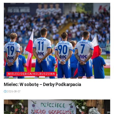
MIELEC/DĘBICA/KOLBUSZOWA
Mielec: W sobotę – Derby Podkarpacia
2026-08-07