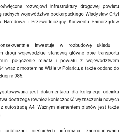
święcone rozwojowi infrastruktury drogowej powiatu
cję radnych województwa podkarpackiego Władysław Ortyl
ew Narodowa i Przewodniczący Konwentu Samorządów
onsekwentnie inwestuje w rozbudowę układu
ym drogi wojewódzkie stanowią główne osie transportu
 m.in. połączenie miasta i powiatu z województwem
4 wraz z mostem na Wiśle w Połańcu, a także oddano do
iej nr 985.
zygotowywana jest dokumentacja dla kolejnego odcinka
ztwa dostrzega również konieczność wyznaczenia nowych
t z autostradą A4. Ważnym elementem planów jest także
.
ublicznej nieścisłych informacji, zaproponowano