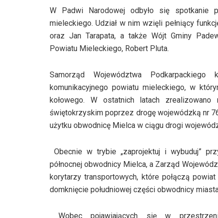
W Padwi Narodowej odbyło się spotkanie po
mieleckiego. Udział w nim wzięli pełniący funk
oraz Jan Tarapata, a także Wójt Gminy Pad
Powiatu Mieleckiego, Robert Pluta.
Samorząd Województwa Podkarpackiego k
komunikacyjnego powiatu mieleckiego, w któr
kołowego. W ostatnich latach zrealizowano
świętokrzyskim poprzez drogę wojewódzką nr 76
użytku obwodnicę Mielca w ciągu drogi wojewódzk
Obecnie w trybie „zaprojektuj i wybuduj” pr
północnej obwodnicy Mielca, a Zarząd Wojewód
korytarzy transportowych, które połączą powia
domknięcie południowej części obwodnicy miasta
Wobec pojawiających się w przestrzeni p