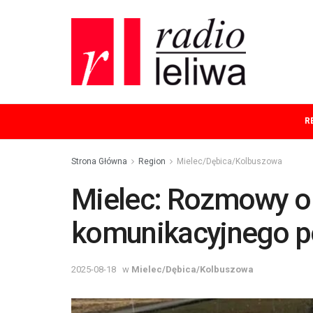
R
Strona Główna
Region
Mielec/Dębica/Kolbuszowa
Mielec: Rozmowy o 
komunikacyjnego p
2025-08-18
w
Mielec/Dębica/Kolbuszowa