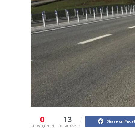
0
13
Share on Face
UDOSTĘPNIEŃ
OGLĄDANY