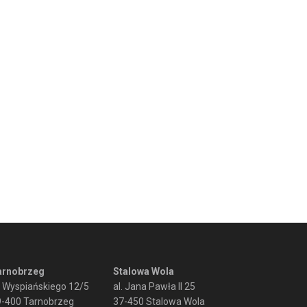
arnobrzeg
Stalowa Wola
. Wyspiańskiego 12/5
al. Jana Pawła II 25
9-400 Tarnobrzeg
37-450 Stalowa Wola