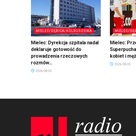
MIELEC/DĘBICA/KOLBUSZOWA
MIELEC/DĘ
Mielec: Dyrekcja szpitala nadal
Mielec: Prz
deklaruje gotowość do
Superpuchar
prowadzenia rzeczowych
kobiet i mę
rozmów…
2026-08-05
2026-08-05