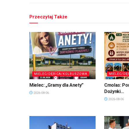
Przeczytaj Także
MIELEC/DĘBICA/KOLBUSZOWA
MIELEC/DĘ
Mielec: „Gramy dla Anety”
Cmolas: Po
Dożynki…
2026-08-06
2026-08-06