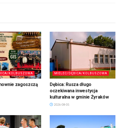
BICA/KOLBUSZOWA
MIELEC/DĘBICA/KOLBUSZOWA
nownie zagoszczą
Dębica: Rusza długo
oczekiwana inwestycja
kulturalna w gminie Żyraków
2026-08-05