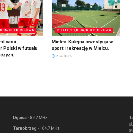
BICA/KOLBUSZOWA
MIELEC/DĘBICA/KOLBUSZOWA
ed nami
Mielec: Kolejna inwestycja w
 Polski w futsalu
sport i rekreację w Mielcu.
żczyzn.
2026-08-05
Dębica
- 89,2 MHz
T
ul
Tarnobrzeg
- 104,7 MHz
3