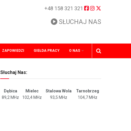
+48 158 321 321
SŁUCHAJ NAS
ZAPOWIEDZI
GIEŁDA PRACY
O NAS
Słuchaj Nas:
Dębica
Mielec
Stalowa Wola
Tarnobrzeg
89,2 MHz
102,4 MHz
93,5 MHz
104,7 MHz