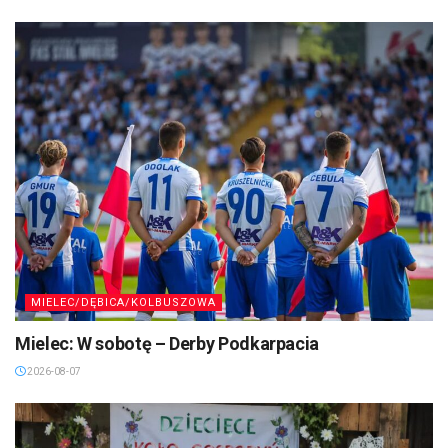
MIELEC/DĘBICA/KOLBUSZOWA
Mielec: W sobotę – Derby Podkarpacia
2026-08-07