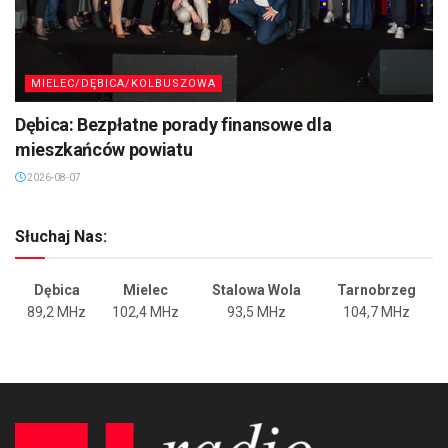
MIELEC/DĘBICA/KOLBUSZOWA
Dębica: Bezpłatne porady finansowe dla
mieszkańców powiatu
2026-08-07
Słuchaj Nas:
Dębica
Mielec
Stalowa Wola
Tarnobrzeg
89,2 MHz
102,4 MHz
93,5 MHz
104,7 MHz