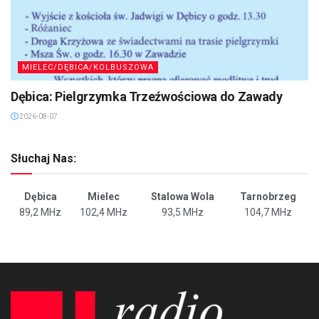
MIELEC/DĘBICA/KOLBUSZOWA
Dębica: Pielgrzymka Trzeźwościowa do Zawady
2026-08-07
Słuchaj Nas:
Dębica
Mielec
Stalowa Wola
Tarnobrzeg
89,2 MHz
102,4 MHz
93,5 MHz
104,7 MHz