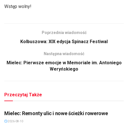
Wstęp wolny!
Poprzednia wiadomość
Kolbuszowa: XIX edycja Spinacz Festiwal
Następna wiadomość
Mielec: Pierwsze emocje w Memoriale im. Antoniego
Weryńskiego
Przeczytaj Także
MIELEC/DĘBICA/KOLBUSZOWA
Mielec: Remonty ulic i nowe ścieżki rowerowe
2026-08-10