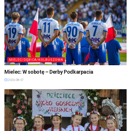
MIELEC/DĘBICA/KOLBUSZOWA
Mielec: W sobotę – Derby Podkarpacia
2026-08-07