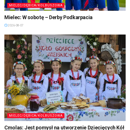
MIELEC/DĘBICA/KOLBUSZOWA
Mielec: W sobotę – Derby Podkarpacia
2026-08-07
MIELEC/DĘBICA/KOLBUSZOWA
Cmolas: Jest pomysł na utworzenie Dziecięcych Kół