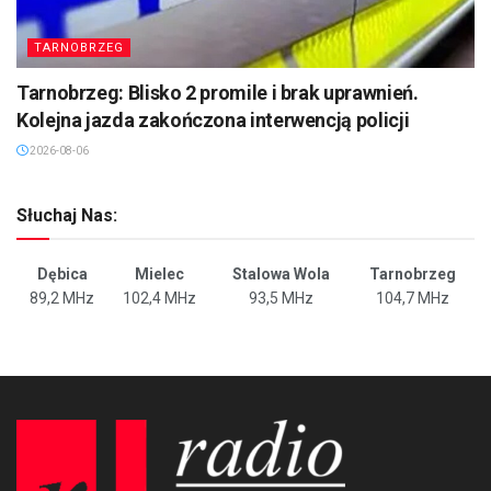
TARNOBRZEG
Tarnobrzeg: Blisko 2 promile i brak uprawnień.
Kolejna jazda zakończona interwencją policji
2026-08-06
Słuchaj Nas:
Dębica
Mielec
Stalowa Wola
Tarnobrzeg
89,2 MHz
102,4 MHz
93,5 MHz
104,7 MHz