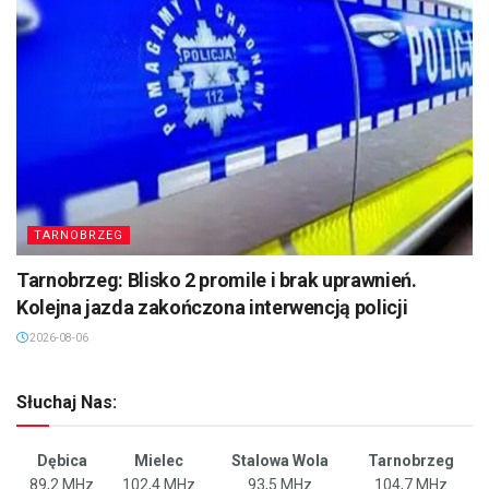
TARNOBRZEG
Tarnobrzeg: Blisko 2 promile i brak uprawnień.
Kolejna jazda zakończona interwencją policji
2026-08-06
Słuchaj Nas:
Dębica
Mielec
Stalowa Wola
Tarnobrzeg
89,2 MHz
102,4 MHz
93,5 MHz
104,7 MHz