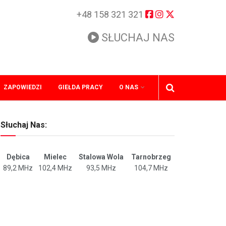
+48 158 321 321
SŁUCHAJ NAS
ZAPOWIEDZI
GIEŁDA PRACY
O NAS
Słuchaj Nas:
Dębica
Mielec
Stalowa Wola
Tarnobrzeg
89,2 MHz
102,4 MHz
93,5 MHz
104,7 MHz