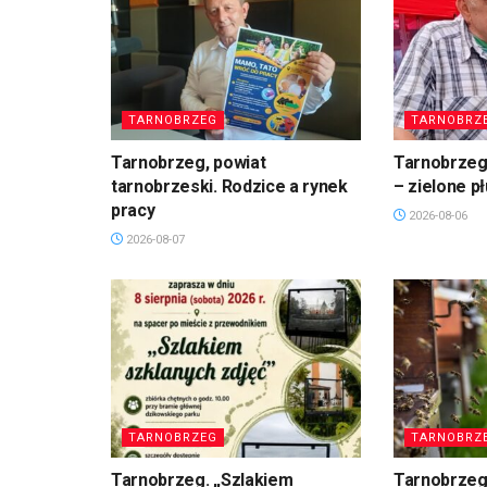
TARNOBRZEG
TARNOBRZ
Tarnobrzeg, powiat
Tarnobrzeg.
tarnobrzeski. Rodzice a rynek
– zielone p
pracy
2026-08-06
2026-08-07
TARNOBRZEG
TARNOBRZ
Tarnobrzeg. „Szlakiem
Tarnobrzeg