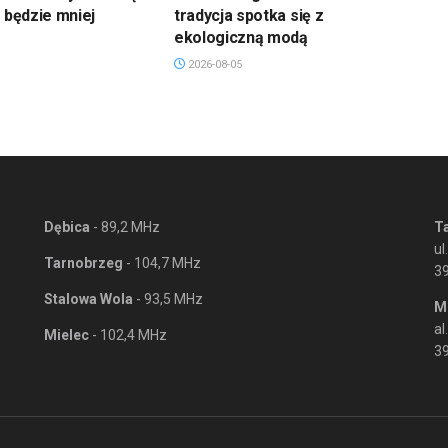
u będzie mniej
tradycja spotka się z
ekologiczną modą
2026-08-05
Dębica
- 89,2 MHz
T
ul
Tarnobrzeg
- 104,7 MHz
3
Stalowa Wola
- 93,5 MHz
M
al
Mielec
- 102,4 MHz
39