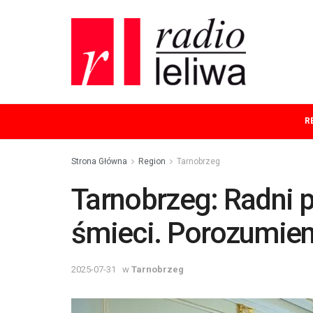
R
Strona Główna
Region
Tarnobrzeg
Tarnobrzeg: Radni p
śmieci. Porozumie
2025-07-31
w
Tarnobrzeg