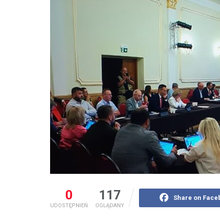
0
117
Share on Face
UDOSTĘPNIEŃ
OGLĄDANY