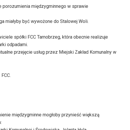
cie porozumienia międzygminnego w sprawie
ega miałyby być wywożone do Stalowej Woli.
ciele spółki FCC Tarnobrzeg, która obecnie realizuje
rki odpadami.
ntualne przejęcie usług przez Miejski Zakład Komunalny w
 FCC.
mienie międzygminne mogłoby przynieść większą
.
rki Komunalnej i Środowiska, Jolanta Hyla.