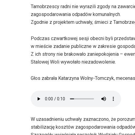
Tarnobrzescy radni nie wyrazili zgody na zawar
zagospodarowania odpadów komunalnych.
Zgodnie z projektem uchwały, śmieci z Tarnobrz
Podczas czwartkowej sesji obecni byli przedstawi
w mieście zadanie publiczne w zakresie gospoda
Z ich strony nie brakowało zaniepokojenia – ewe
Stalowej Woli wywołało niezadowolenie.
Głos zabrała Katarzyna Wolny-Tomczyk, mecenas
W uzasadnieniu uchwały zaznaczono, że porozu
stabilizację kosztów zagospodarowania odpadów
Szczegóły wyjaśniała naczelnik Wydziału Gospoda