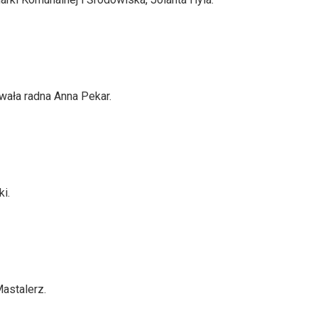
wała radna Anna Pekar.
i.
Mastalerz.