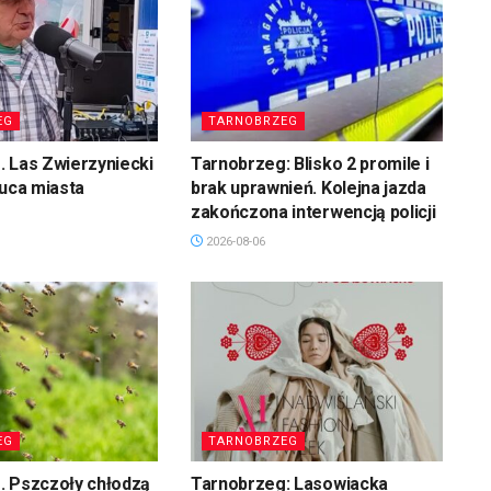
EG
TARNOBRZEG
 Las Zwierzyniecki
Tarnobrzeg: Blisko 2 promile i
łuca miasta
brak uprawnień. Kolejna jazda
zakończona interwencją policji
2026-08-06
EG
TARNOBRZEG
. Pszczoły chłodzą
Tarnobrzeg: Lasowiacka