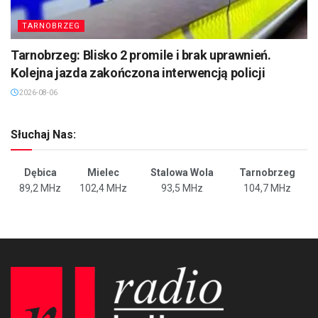
TARNOBRZEG
Tarnobrzeg: Blisko 2 promile i brak uprawnień.
Kolejna jazda zakończona interwencją policji
2026-08-06
Słuchaj Nas:
Dębica
Mielec
Stalowa Wola
Tarnobrzeg
89,2 MHz
102,4 MHz
93,5 MHz
104,7 MHz