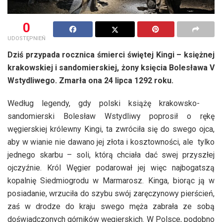
0
UDOSTĘPNIEŃ
Dziś przypada rocznica śmierci świętej Kingi – księżnej
krakowskiej i sandomierskiej, żony księcia Bolesława V
Wstydliwego. Zmarła ona 24 lipca 1292 roku.
Według legendy, gdy polski książę krakowsko-
sandomierski Bolesław Wstydliwy poprosił o rękę
węgierskiej królewny Kingi, ta zwróciła się do swego ojca,
aby w wianie nie dawano jej złota i kosztowności, ale tylko
jednego skarbu – soli, którą chciała dać swej przyszłej
ojczyźnie. Król Węgier podarował jej więc najbogatszą
kopalnię Siedmiogrodu w Marmarosz. Kinga, biorąc ją w
posiadanie, wrzuciła do szybu swój zaręczynowy pierścień,
zaś w drodze do kraju swego męża zabrała ze sobą
doświadczonych górników węgierskich. W Polsce, podobno