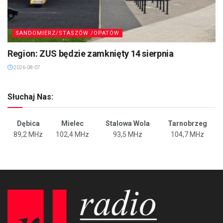
SANDOMIERZ/STASZÓW /OPATÓW
Region: ZUS będzie zamknięty 14 sierpnia
2026-08-07
Słuchaj Nas:
Dębica
Mielec
Stalowa Wola
Tarnobrzeg
89,2 MHz
102,4 MHz
93,5 MHz
104,7 MHz