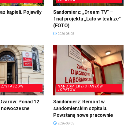
/OPATÓW
z kąpieli. Pojawiły
Sandomierz: „Dream TV” –
finał projektu „Lato w teatrze”
(FOTO)
2026-08-05
RZ/STASZÓW
SANDOMIERZ/STASZÓW
/OPATÓW
 Ożarów: Ponad 12
Sandomierz: Remont w
a nowoczesne
sandomierskim szpitalu.
Powstaną nowe pracownie
2026-08-05