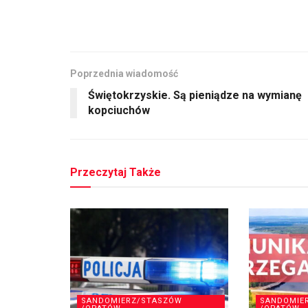
Poprzednia wiadomość
Świętokrzyskie. Są pieniądze na wymianę
kopciuchów
Przeczytaj Także
SANDOMIERZ/STASZÓW
SANDOMIE