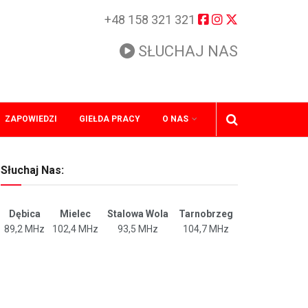
+48 158 321 321
SŁUCHAJ NAS
ZAPOWIEDZI
GIEŁDA PRACY
O NAS
Słuchaj Nas:
Dębica
Mielec
Stalowa Wola
Tarnobrzeg
89,2 MHz
102,4 MHz
93,5 MHz
104,7 MHz