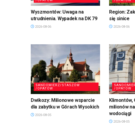
/OPATÓW
/OPATÓW
Wyszmontów: Uwaga na
Region: Zaka
utrudnienia. Wypadek na DK 79
się sinice
2026-08-06
2026-08-06
SANDOMIERZ/STASZÓW
SANDOMIE
/OPATÓW
/OPATÓW
Dwikozy: Milionowe wsparcie
Klimontów,
dla zabytku w Górach Wysokich
milionów n
wodociągi
2026-08-05
2026-08-05