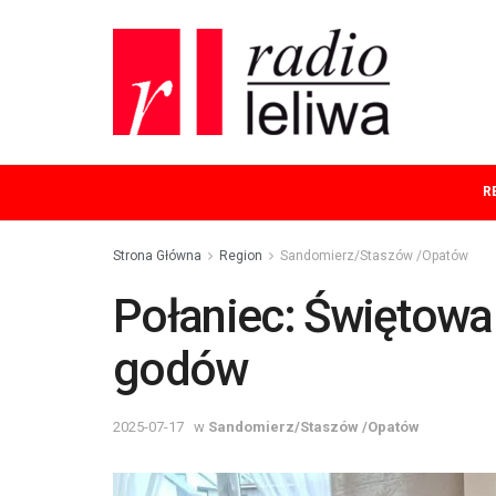
R
Strona Główna
Region
Sandomierz/Staszów /Opatów
Połaniec: Świętowal
godów
2025-07-17
w
Sandomierz/Staszów /Opatów