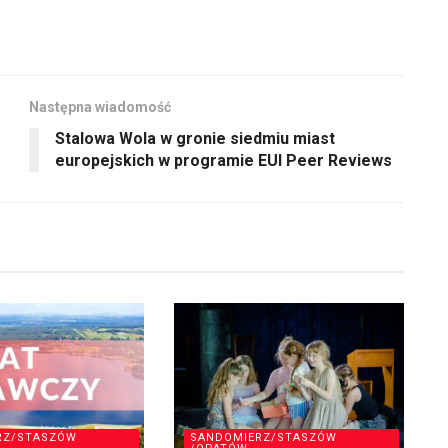
Następna wiadomość
Stalowa Wola w gronie siedmiu miast
europejskich w programie EUI Peer Reviews
RZ/STASZÓW
SANDOMIERZ/STASZÓW